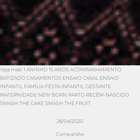
Veja mais:
1 ANINHO
15 ANOS
ACOMPANHAMENTO
BATIZADO
CASAMENTOS
ENSAIO CASAL
ENSAIO
INFANTIL
FAMÍLIA
FESTA INFANTIL
GESTANTE
MATERNIDADE
NEW BORN
PARTO
RECÉM-NASCIDO
SMASH THE CAKE
SMASH THE FRUIT
26/04/2020
Compartilhe