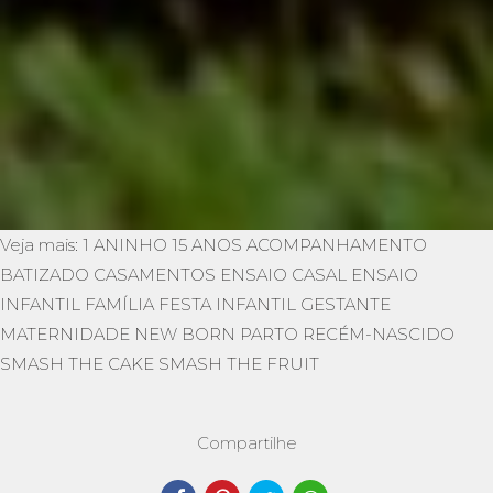
Veja mais:
1 ANINHO
15 ANOS
ACOMPANHAMENTO
BATIZADO
CASAMENTOS
ENSAIO CASAL
ENSAIO
INFANTIL
FAMÍLIA
FESTA INFANTIL
GESTANTE
MATERNIDADE
NEW BORN
PARTO
RECÉM-NASCIDO
SMASH THE CAKE
SMASH THE FRUIT
Compartilhe