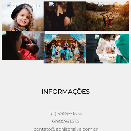
INFORMAÇÕES
(61) 98599-1373
61985991373
contato@ednilsonsilva.com.br