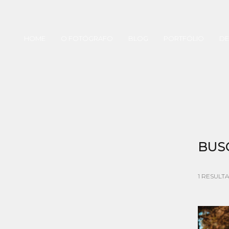
HOME
O FOTÓGRAFO
BLOG
PORTFÓLIO
DE
BUS
1
RESULT