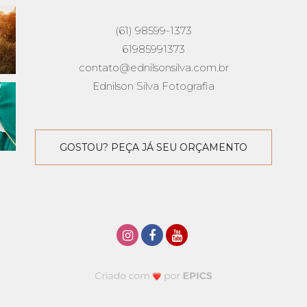
(61) 98599-1373
61985991373
contato@ednilsonsilva.com.br
Ednilson Silva Fotografia
GOSTOU? PEÇA JÁ SEU ORÇAMENTO