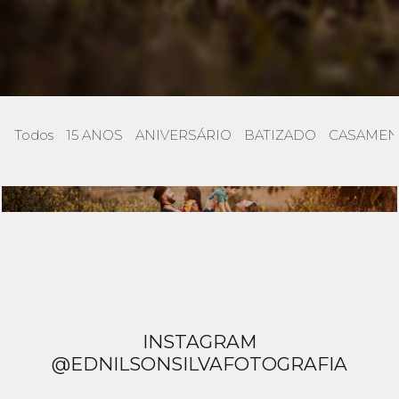
Todos
15 ANOS
ANIVERSÁRIO
BATIZADO
CASAMEN
FAMÍLIA
INSTAGRAM
@EDNILSONSILVAFOTOGRAFIA