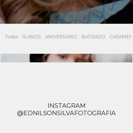
Todos
15 ANOS
ANIVERSÁRIO
BATIZADO
CASAMEN
CRIANÇAS
INSTAGRAM
@EDNILSONSILVAFOTOGRAFIA